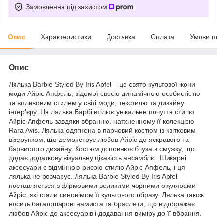
Замовлення під захистом
Опис
Характеристики
Доставка
Оплата
Умови п
Опис
Лялька Barbie Styled By Iris Apfel – це свято культової ікони
моди Айріс Апфель, відомої своєю динамічною особистістю
та впливовим стилем у світі моди, текстилю та дизайну
інтер’єру. Ця лялька Барбі втілює унікальне почуття стилю
Айріс Апфель завдяки вбранню, натхненному її колекцією
Rara Avis. Лялька одягнена в парчовий костюм із квітковим
візерунком, що демонструє любов Айріс до яскравого та
барвистого дизайну. Костюм доповнює блуза в смужку, що
додає додаткову візуальну цікавість ансамблю. Шикарні
аксесуари є відмінною рисою стилю Айріс Апфель, і ця
лялька не розчарує. Лялька Barbie Styled By Iris Apfel
поставляється з фірмовими великими чорними окулярами
Айріс, які стали синонімом її культового образу. Лялька також
носить багатошарові намиста та браслети, що відображає
любов Айріс до аксесуарів і додавання виміру до її вбрання.