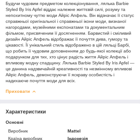
Будучи чудовим предметом колекціонування, лялька Barbie
Styled By Iris Apfel віддає належне життєвій силі, розуму та
непохитному чуттю моди Айріс Апфель. Він відзначає її статус
справжньої оригінальної і справжньої ікони моди, визнаної
нагородами, музейними експонатами та документальним
фільмом, присвяченим її досягненням. Барвистий і сміливий
дизайн Айріс Апфель відображає її почуття дива, гумору та
цікавості. Її унікальний стиль відображено в цій ляльці Барбі,
що робить її чудовим доповненням до будь-якої колекції або
подарунком для тих, хто цінує радість життя Айріс Апфель і
впливову модну спадщину. Лялька Barbie Styled By Iris Apfel —
це данина надзвичайній креативності та незмінному впливові
Айріс Апфель, демонструючи її яскраву особистість і
надихаюче почуття моди для всіх.
Приховати
Характеристики
Основні
Виробник
Mattel
Країна виробник
Індонезія