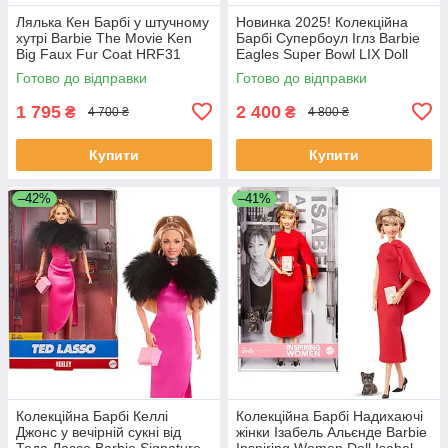
Лялька Кен Барбі у штучному
Новинка 2025! Колекційна
хутрі Barbie The Movie Ken
Барбі Супербоул Іглз Barbie
Big Faux Fur Coat HRF31
Eagles Super Bowl LIX Doll
№2 🏈 JKG64
Готово до відправки
Готово до відправки
1 795
2 400
₴
₴
4 700 ₴
4 800 ₴
Купити
Купити
–42%
–41%
Колекційна Барбі Келлі
Колекційна Барбі Надихаючі
Джонс у вечірній сукні від
жінки Ізабель Альєнде Barbie
Теда Лассо Barbie Signature
Inspiring Women Doll Isabel