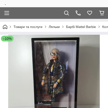
.
Товари та послуги
Ляльки
Барбi Mattel Barbie
Кол
–10%