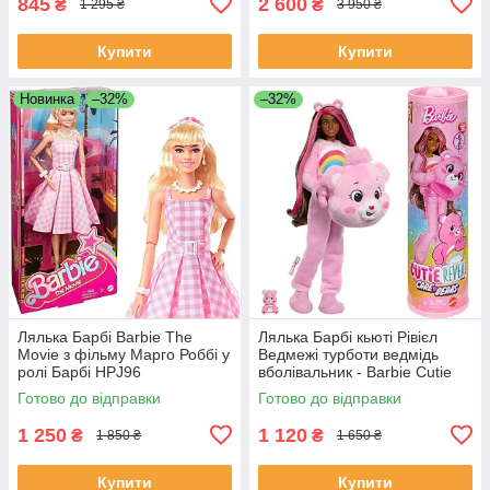
845
2 600
₴
₴
1 295 ₴
3 950 ₴
Купити
Купити
Новинка
–32%
–32%
Лялька Барбі Barbie The
Лялька Барбі кьюті Рівієл
Movie з фільму Марго Роббі у
Ведмежі турботи ведмідь
ролі Барбі HPJ96
вболівальник - Barbie Cutie
Reveal Doll Care Bears Series
Готово до відправки
Готово до відправки
JCN95
1 250
1 120
₴
₴
1 850 ₴
1 650 ₴
Купити
Купити