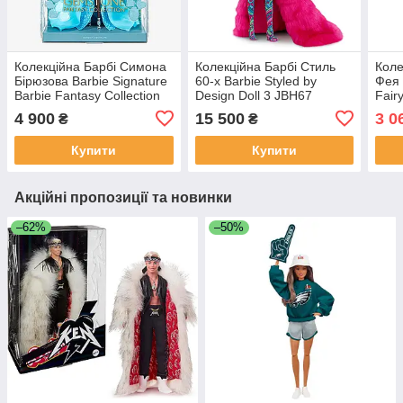
Колекційна Барбі Симона
Колекційна Барбі Стиль
Коле
Бірюзова Barbie Signature
60-х Barbie Styled by
Фея 
Barbie Fantasy Collection
Design Doll 3 JBH67
Fairy
Turquoise Doll HJX21
4 900
15 500
3 0
₴
₴
Купити
Купити
Акційні пропозиції та новинки
–62%
–50%