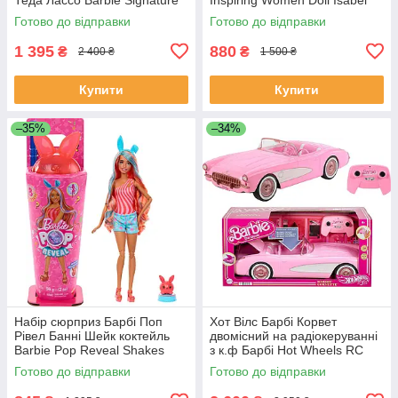
Doll Keeley Ted Lasso HJW9
Allende HRM45
Готово до відправки
Готово до відправки
1 395
880
₴
₴
2 400 ₴
1 500 ₴
Купити
Купити
–35%
–34%
Набір сюрприз Барбі Поп
Хот Вілс Барбі Корвет
Рівел Банні Шейк коктейль
двомісний на радіокеруванні
Barbie Pop Reveal Shakes
з к.ф Барбі Hot Wheels RC
Series Doll JCN87
Barbie Corvette HPW40
Готово до відправки
Готово до відправки