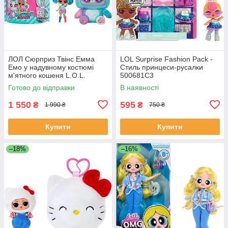
ЛОЛ Сюрприз Твінс Емма
LOL Surprise Fashion Pack -
Емо у надувному костюмі
Стиль принцеси-русалки
м'ятного кошеня L.O.L.
500681C3
Surprise Tweens Emma Emo
Готово до відправки
В наявності
1 550
595
₴
₴
1 990 ₴
750 ₴
Купити
Купити
–18%
–16%