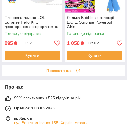
Плюшева лялька LOL
Лялька Bubbles з колекції
Surprise Hello Kitty
L.O.L. Surprise Powerpuff
двостороння з сюрпризом та
Girls
лялькою TOT, персонажі
Готово до відправки
Готово до відправки
Sanrio
895
1 050
₴
₴
1 095 ₴
1 250 ₴
Купити
Купити
Показати ще
Про нас
99% позитивних з 525 відгуків за рік
Працює з 03.03.2023
м. Харків
вул Валентинівська 15Б, Харків, Україна