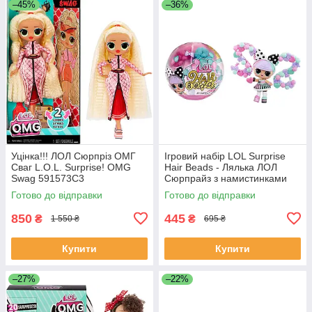
–45%
–36%
Уцінка!!! ЛОЛ Сюрпріз ОМГ
Ігровий набір LOL Surprise
Сваг L.O.L. Surprise! OMG
Hair Beads - Лялька ЛОЛ
Swag 591573C3
Сюрпрайз з намистинками
для волосся
Готово до відправки
Готово до відправки
850
445
₴
₴
1 550 ₴
695 ₴
Купити
Купити
–27%
–22%