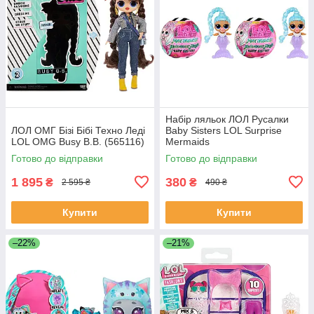
Набір ляльок ЛОЛ Русалки
ЛОЛ ОМГ Бізі Бібі Техно Леді
Baby Sisters LOL Surprise
LOL OMG Busy B.B. (565116)
Mermaids
Готово до відправки
Готово до відправки
1 895
380
₴
₴
2 595 ₴
490 ₴
Купити
Купити
–22%
–21%