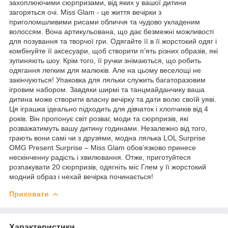
захоплюючими сюрпризами, від яких у вашої дитини
загоряться очі. Miss Glam - це життя вечірки з
приголомшливими рисами обличчя та чудово укладеним
волоссям. Вона артикульована, що дає безмежні можливості
для позування та творчої гри. Одягайте її в її жорстокий одяг і
комбінуйте її аксесуари, щоб створити п’ять різних образів, які
зупиняють шоу. Крім того, її ручки знімаються, що робить
одягання легким для малюків. Але на цьому веселощі не
закінчуються! Упаковка для ляльки служить багаторазовим
ігровим набором. Завдяки ширмі та танцмайданчику ваша
дитина може створити власну вечірку та дати волю своїй уяві.
Ця іграшка ідеально підходить для дівчаток і хлопчиків від 4
років. Він пропонує світ розваг, моди та сюрпризів, які
розважатимуть вашу дитину годинами. Незалежно від того,
грають вони самі чи з друзями, модна лялька LOL Surprise
OMG Present Surprise – Miss Glam обов’язково принесе
нескінченну радість і хвилювання. Отже, приготуйтеся
розпакувати 20 сюрпризів, одягніть міс Глем у її жорстокий
модний образ і нехай вечірка починається!
Приховати
Характеристики