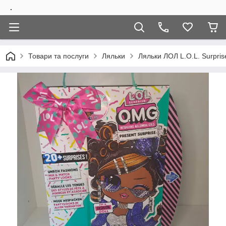
.
Товари та послуги
Ляльки
Ляльки ЛОЛ L.O.L. Surpri