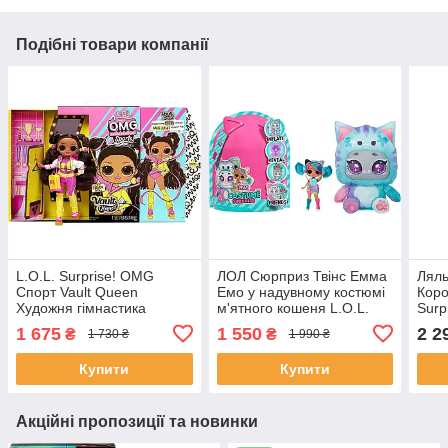
Подібні товари компанії
L.O.L. Surprise! OMG
ЛОЛ Сюрприз Твінс Емма
Лял
Спорт Vault Queen
Емо у надувному костюмі
Коро
Художня гімнастика
м'ятного кошеня L.O.L.
Surp
Surprise Tweens Emma
S1 5
1 675
1 550
2 2
₴
₴
1 730 ₴
1 990 ₴
Emo
Купити
Купити
Акційні пропозиції та новинки