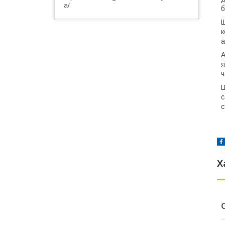
a/
б
Щ
к
а
А
я
ч
Ц
с
с
Х