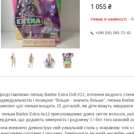
1 055 ₴
Немає в наявності
К
+380 (50) 083-72-43
редставляємо ляльку Barbie Extra Doll #12, втілення модного сти
ндивідуальністю і позицією "більше - значить більше", лялька Barbi
омплект цієї ляльки входять 15 деталей, які діти можуть змішувати
 ляльки Barbie Extra №12 приголомшливе довге світле волосся, укла
ердечка, що додають химерність і родзинку її і без того казковій за
она впевнено демонструє свій унікальний стиль у яскравому топі з 
жинсовими шортами з рюшами. Завершують модний ансамбль напівпр