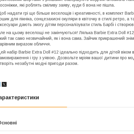
осоніжки, які роблять сміливу заяву, куди б вона не пішла.
об надати грі ще більше веселощів і креативності, в комплект Barbi
ошик для пікніка, сонцезахисні окуляри в квіточку в стилі ретро, а 
ксесуари дають змогу дітям персоналізувати стиль Барбі і створюват
ле на цьому веселощі не закінчуються! Лялька Barbie Extra Doll #
кий так само незвичайний, як і вона сама. Зайчик прикрашений зн
арівним виразом обличчя.
ей набір Barbie Extra Doll #12 ідеально підходить для дітей віком в
амовираження і гру з уявою. Дозвольте мріям вашої дитини про моду 
творіть незабутні модні пригоди разом.
арактеристики
Основні