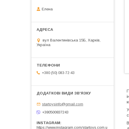
Елена
вул Валентинівська 15Б, Харків,
Україна
+380 (50) 083-72-43
П
і
к
startoysinfo@gmail.com
У
+380500837243
с
В
INSTAGRAM
https://www.instagram.com/startoys.com.u
д