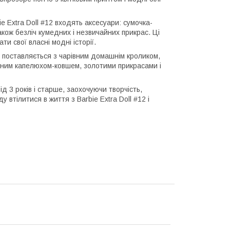
e Extra Doll #12 входять аксесуари: сумочка-
також безліч кумедних і незвичайних прикрас. Ці
и свої власні модні історії.
12 поставляється з чарівним домашнім кроликом,
імним капелюхом-ковшем, золотими прикрасами і
ід 3 років і старше, заохочуючи творчість,
втілитися в життя з Barbie Extra Doll #12 і