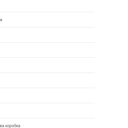
ів
ва коробка