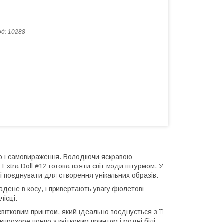
од:
10288
лю і самовираження. Володіючи яскравою
e Extra Doll #12 готова взяти світ моди штурмом. У
 і поєднувати для створення унікальних образів.
дене в косу, і привертають увагу фіолетові
чісці.
квітковим принтом, який ідеально поєднується з її
озоре пончо з квітковим принтом і модні білі