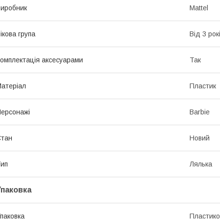
иробник
Mattel
ікова група
Від 3 рок
омплектація аксесуарами
Так
атеріал
Пластик
ерсонажі
Barbie
Стан
Новий
ип
Лялька
Упаковка
паковка
Пластико