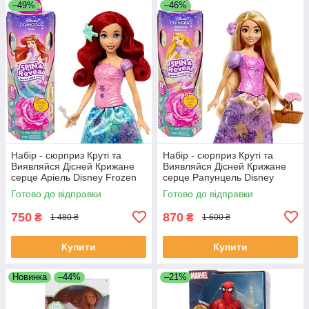
–49%
–46%
Набір - сюрприз Круті та
Набір - сюрприз Круті та
Виявляйся Дісней Крижане
Виявляйся Дісней Крижане
серце Аріель Disney Frozen
серце Рапунцель Disney
Ariel Spin & Reveal HTV88
Frozen Rapunzel Spin &
Готово до відправки
Готово до відправки
Reveal HTV86
750
870
₴
₴
1 480 ₴
1 600 ₴
Купити
Купити
Новинка
–44%
–21%