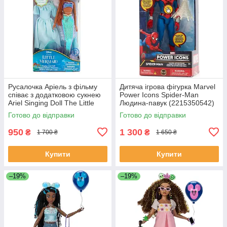
Русалочка Аріель з фільму
Дитяча ігрова фігурка Marvel
співає з додатковою сукнею
Power Icons Spider-Man
Ariel Singing Doll The Little
Людина-павук (2215350542)
Mermaid Live
Готово до відправки
Готово до відправки
950
1 300
₴
₴
1 700 ₴
1 650 ₴
Купити
Купити
–19%
–19%