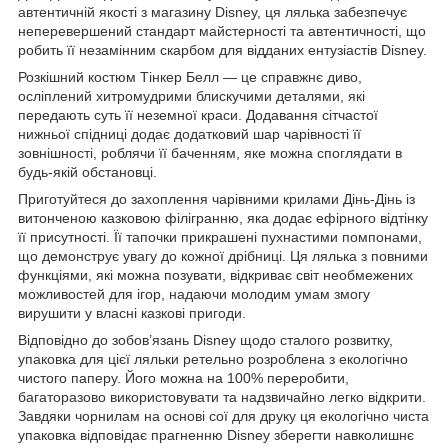
автентичній якості з магазину Disney, ця лялька забезпечує
неперевершений стандарт майстерності та автентичності, що
робить її незамінним скарбом для відданих ентузіастів Disney.
Розкішний костюм Тінкер Белл — це справжнє диво,
осліплений хитромудрими блискучими деталями, які
передають суть її неземної краси. Додавання сітчастої
нижньої спідниці додає додатковий шар чарівності її
зовнішності, роблячи її баченням, яке можна споглядати в
будь-якій обстановці.
Приготуйтеся до захоплення чарівними крилами Дінь-Дінь із
витонченою казковою філігранню, яка додає ефірного відтінку
її присутності. Її тапочки прикрашені пухнастими помпонами,
що демонструє увагу до кожної дрібниці. Ця лялька з повними
функціями, які можна позувати, відкриває світ необмежених
можливостей для ігор, надаючи молодим умам змогу
вирушити у власні казкові пригоди.
Відповідно до зобов’язань Disney щодо сталого розвитку,
упаковка для цієї ляльки ретельно розроблена з екологічно
чистого паперу. Його можна на 100% переробити,
багаторазово використовувати та надзвичайно легко відкрити.
Завдяки чорнилам на основі сої для друку ця екологічно чиста
упаковка відповідає прагненню Disney зберегти навколишнє