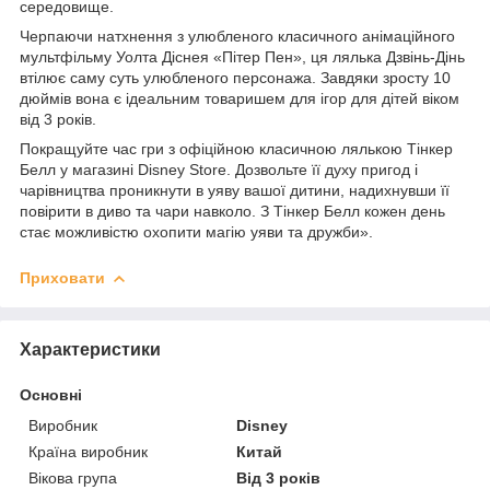
середовище.
Черпаючи натхнення з улюбленого класичного анімаційного
мультфільму Уолта Діснея «Пітер Пен», ця лялька Дзвінь-Дінь
втілює саму суть улюбленого персонажа. Завдяки зросту 10
дюймів вона є ідеальним товаришем для ігор для дітей віком
від 3 років.
Покращуйте час гри з офіційною класичною лялькою Тінкер
Белл у магазині Disney Store. Дозвольте її духу пригод і
чарівництва проникнути в уяву вашої дитини, надихнувши її
повірити в диво та чари навколо. З Тінкер Белл кожен день
стає можливістю охопити магію уяви та дружби».
Приховати
Характеристики
Основні
Виробник
Disney
Країна виробник
Китай
Вікова група
Від 3 років