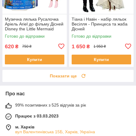
Музична лялька Русалочка
Тіана і Навін - набір ляльок
Аріель Ariel до фільму Дісней
Весілля - Принцеса та жаба
Disney the Little Mermaid
Дісней
Готово до відправки
Готово до відправки
620
1 650
₴
₴
750 ₴
1 950 ₴
Купити
Купити
Показати ще
Про нас
99% позитивних з 525 відгуків за рік
Працює з 03.03.2023
м. Харків
вул Валентинівська 15Б, Харків, Україна