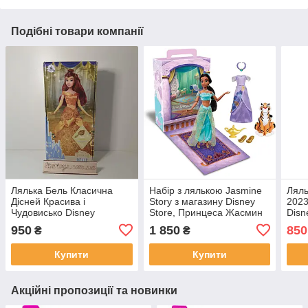
Подібні товари компанії
Лялька Бель Класична
Набір з лялькою Jasmine
Ляль
Дісней Красива і
Story з магазину Disney
2023
Чудовисько Disney
Store, Принцеса Жасмин
Disn
Princess Belle Classic Doll
Новинка 2023
950
1 850
850
₴
₴
for Kids
Купити
Купити
Акційні пропозиції та новинки