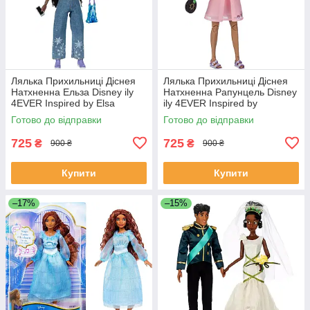
Лялька Прихильниці Діснея
Лялька Прихильниці Діснея
Натхненна Ельза Disney ily
Натхненна Рапунцель Disney
4EVER Inspired by Elsa
ily 4EVER Inspired by
Rapunzel
Готово до відправки
Готово до відправки
725
725
₴
₴
900 ₴
900 ₴
Купити
Купити
–17%
–15%