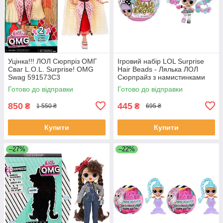
Уцінка!!! ЛОЛ Сюрпріз ОМГ
Ігровий набір LOL Surprise
Сваг L.O.L. Surprise! OMG
Hair Beads - Лялька ЛОЛ
Swag 591573C3
Сюрпрайз з намистинками
для волосся
Готово до відправки
Готово до відправки
850
445
₴
₴
1 550 ₴
695 ₴
Купити
Купити
–27%
–22%