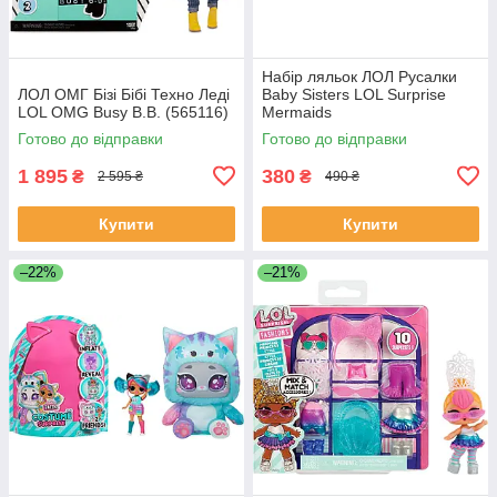
Набір ляльок ЛОЛ Русалки
ЛОЛ ОМГ Бізі Бібі Техно Леді
Baby Sisters LOL Surprise
LOL OMG Busy B.B. (565116)
Mermaids
Готово до відправки
Готово до відправки
1 895
380
₴
₴
2 595 ₴
490 ₴
Купити
Купити
–22%
–21%