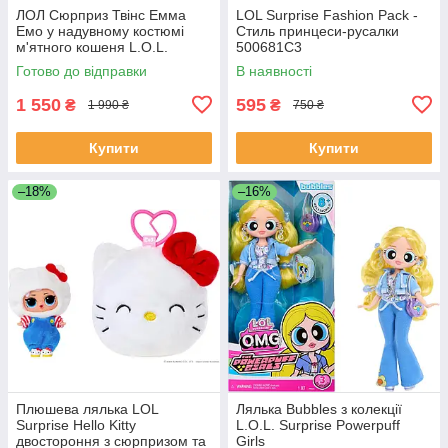
ЛОЛ Сюрприз Твінс Емма
LOL Surprise Fashion Pack -
Емо у надувному костюмі
Стиль принцеси-русалки
м'ятного кошеня L.O.L.
500681C3
Surprise Tweens Emma Emo
Готово до відправки
В наявності
1 550
595
₴
₴
1 990 ₴
750 ₴
Купити
Купити
–18%
–16%
Плюшева лялька LOL
Лялька Bubbles з колекції
Surprise Hello Kitty
L.O.L. Surprise Powerpuff
двостороння з сюрпризом та
Girls