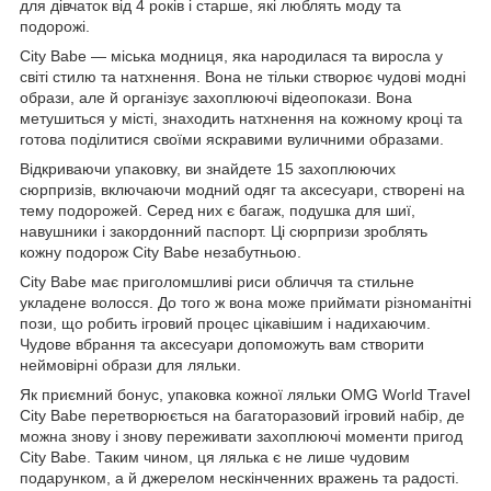
для дівчаток від 4 років і старше, які люблять моду та
подорожі.
City Babe — міська модниця, яка народилася та виросла у
світі стилю та натхнення. Вона не тільки створює чудові модні
образи, але й організує захоплюючі відеопокази. Вона
метушиться у місті, знаходить натхнення на кожному кроці та
готова поділитися своїми яскравими вуличними образами.
Відкриваючи упаковку, ви знайдете 15 захоплюючих
сюрпризів, включаючи модний одяг та аксесуари, створені на
тему подорожей. Серед них є багаж, подушка для шиї,
навушники і закордонний паспорт. Ці сюрпризи зроблять
кожну подорож City Babe незабутньою.
City Babe має приголомшливі риси обличчя та стильне
укладене волосся. До того ж вона може приймати різноманітні
пози, що робить ігровий процес цікавішим і надихаючим.
Чудове вбрання та аксесуари допоможуть вам створити
неймовірні образи для ляльки.
Як приємний бонус, упаковка кожної ляльки OMG World Travel
City Babe перетворюється на багаторазовий ігровий набір, де
можна знову і знову переживати захоплюючі моменти пригод
City Babe. Таким чином, ця лялька є не лише чудовим
подарунком, а й джерелом нескінченних вражень та радості.