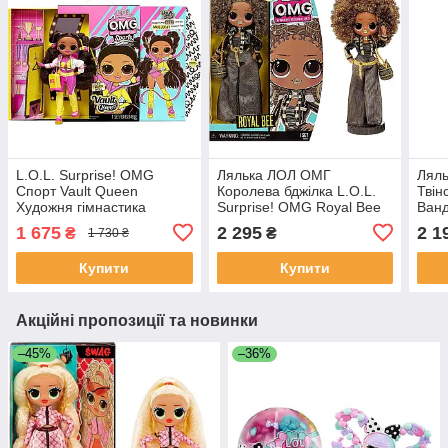
L.O.L. Surprise! OMG
Лялька ЛОЛ ОМГ
Лял
Спорт Vault Queen
Королева бджілка L.O.L.
Твін
Художня гімнастика
Surprise! OMG Royal Bee
Ванд
S1 580522
Twe
1 675
2 295
2 1
₴
₴
1 730 ₴
Won
Купити
Купити
Акційні пропозиції та новинки
–45%
–36%