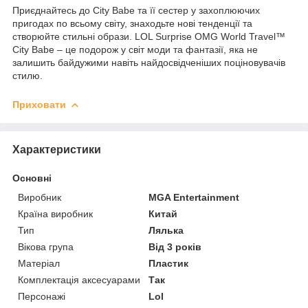
Приєднайтесь до City Babe та її сестер у захоплюючих
пригодах по всьому світу, знаходьте нові тенденції та
створюйте стильні образи. LOL Surprise OMG World Travel™
City Babe – це подорож у світ моди та фантазії, яка не
залишить байдужими навіть найдосвідченіших поціновувачів
стилю.
Приховати
Характеристики
Основні
Виробник
MGA Entertainment
Країна виробник
Китай
Тип
Лялька
Вікова група
Від 3 років
Матеріал
Пластик
Комплектація аксесуарами
Так
Персонажі
Lol