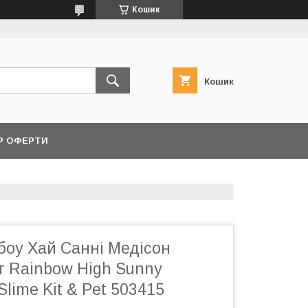
Кошик
Кошик
Р ОФЕРТИ
боу Хай Санні Медісон
т Rainbow High Sunny
 Slime Kit & Pet 503415