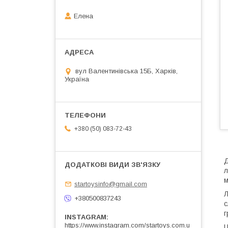
Елена
вул Валентинівська 15Б, Харків,
Україна
+380 (50) 083-72-43
Д
л
м
startoysinfo@gmail.com
Л
+380500837243
с
г
INSTAGRAM
https://www.instagram.com/startoys.com.u
Ц