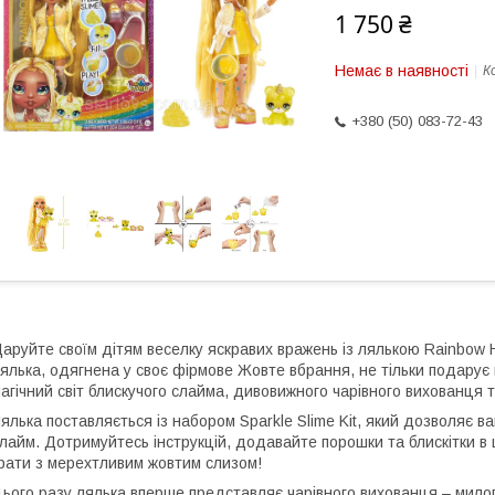
1 750 ₴
Немає в наявності
К
+380 (50) 083-72-43
аруйте своїм дітям веселку яскравих вражень із лялькою Rainbow
ялька, одягнена у своє фірмове Жовте вбрання, не тільки подарує 
агічний світ блискучого слайма, дивовижного чарівного вихованця т
ялька поставляється із набором Sparkle Slime Kit, який дозволяє в
лайм. Дотримуйтесь інструкцій, додавайте порошки та блискітки в
рати з мерехтливим жовтим слизом!
ього разу лялька вперше представляє чарівного вихованця – милог