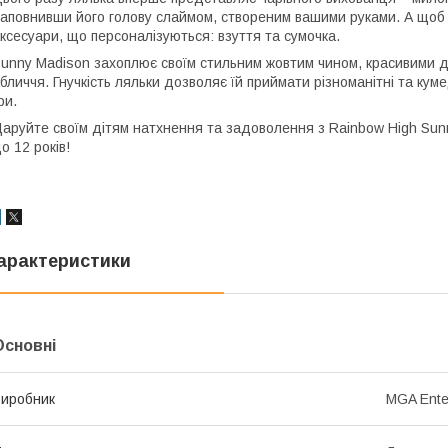
аповнивши його голову слаймом, створеним вашими руками. А щоб д
ксесуари, що персоналізуються: взуття та сумочка.
unny Madison захоплює своїм стильним жовтим чином, красивими 
бличчя. Гнучкість ляльки дозволяє їй приймати різноманітні та куме
ри.
аруйте своїм дітям натхнення та задоволення з Rainbow High Sun
о 12 років!
арактеристики
Основні
иробник
MGA Ente