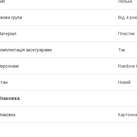
ип
Лялька
ікова група
Від 4 рок
атеріал
Пластик
омплектація аксесуарами
Так
ерсонажі
Rainbow 
Стан
Новий
Упаковка
паковка
Картонна