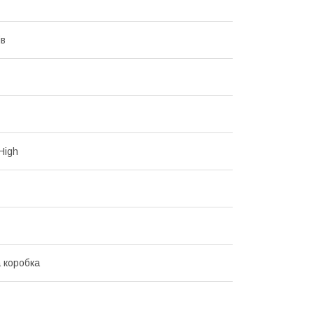
ів
High
 коробка