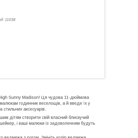
од:
11038
 High Sunny Madison! Ця чудова 11-дюймова
малюкам годинник веселощів, а й введе їх у
а стильних аксесуарів.
ашим дітям створити свій власний блискучий
 шейкер, і ваші малюки із задоволенням будуть
о ведмежа з рогом. Змініть колір ведмежа,