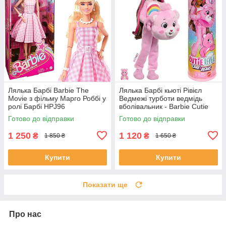
Лялька Барбі Barbie The
Лялька Барбі кьюті Рівієл
Movie з фільму Марго Роббі у
Ведмежі турботи ведмідь
ролі Барбі HPJ96
вболівальник - Barbie Cutie
Reveal Doll Care Bears Series
Готово до відправки
Готово до відправки
JCN95
1 250
1 120
₴
₴
1 850 ₴
1 650 ₴
Купити
Купити
Показати ще
Про нас