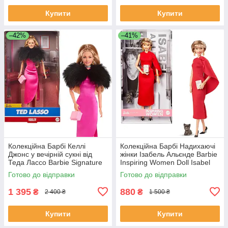
Купити
Купити
–42%
–41%
Колекційна Барбі Келлі
Колекційна Барбі Надихаючі
Джонс у вечірній сукні від
жінки Ізабель Альєнде Barbie
Теда Лассо Barbie Signature
Inspiring Women Doll Isabel
Doll Keeley Ted Lasso HJW9
Allende HRM45
Готово до відправки
Готово до відправки
1 395
880
₴
₴
2 400 ₴
1 500 ₴
Купити
Купити