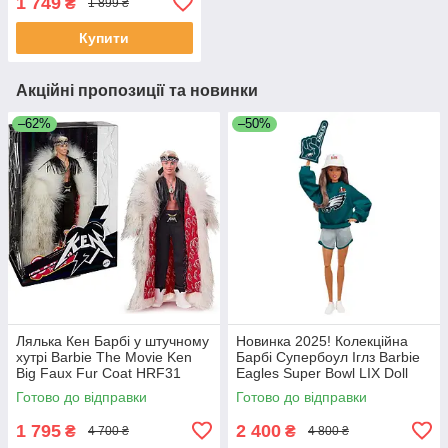
1 749
₴
1 899 ₴
Купити
Акційні пропозиції та новинки
–62%
–50%
Лялька Кен Барбі у штучному
Новинка 2025! Колекційна
хутрі Barbie The Movie Ken
Барбі Супербоул Іглз Barbie
Big Faux Fur Coat HRF31
Eagles Super Bowl LIX Doll
№2 🏈 JKG64
Готово до відправки
Готово до відправки
1 795
2 400
₴
₴
4 700 ₴
4 800 ₴