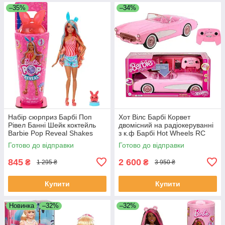
–35%
–34%
Набір сюрприз Барбі Поп
Хот Вілс Барбі Корвет
Рівел Банні Шейк коктейль
двомісний на радіокеруванні
Barbie Pop Reveal Shakes
з к.ф Барбі Hot Wheels RC
Series Doll JCN87
Barbie Corvette HPW40
Готово до відправки
Готово до відправки
845
2 600
₴
₴
1 295 ₴
3 950 ₴
Купити
Купити
Новинка
–32%
–32%