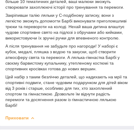
більше 10 тематичних деталей, ваші малюки зможуть
створювати захоплюючі історії про тренування та перемоги.
Закріпивши талію ляльки у С-подібному затиску, вони з
легкістю зможуть допомогти Барбі виконувати приголомшливі
трюки та перевороти на колоді. Нехай ваша дитина влаштує
чудове спортивне свято на підлозі з обручами або кийками,
використовуючи їх зручні ручки для впевненого контролю.
А після тренування не забудьте про нагороди! У наборі є
кубок, медалі, пляшка з водою та закуски, щоб створити
атмосферу свята та перемоги. А лялька-гімнастка Барбі у
своєму барвистому купальнику, утепленому костюмі та
спортивних кросівках готова до нових вершин.
Цей набір з таким безліччю деталей, що надихають на мрії та
спортивні подвиги, стане чудовим подарунком для дітей віком
від 3 років і старше, особливо для тих, хто захоплений
спортом та гімнастикою. Дозвольте їм відчути радість
перемоги та досягнення разом із гімнастичною лялькою
Барбі!
Приховати