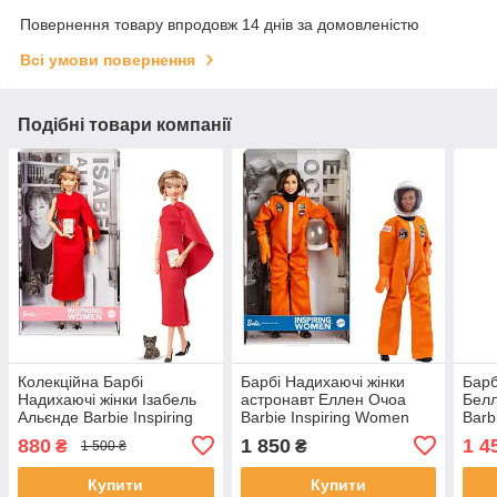
Повернення товару впродовж 14 днів за домовленістю
Всі умови повернення
Подібні товари компанії
Колекційна Барбі
Барбі Надихаючі жінки
Барб
Надихаючі жінки Ізабель
астронавт Еллен Очоа
Белл
Альєнде Barbie Inspiring
Barbie Inspiring Women
Barb
Women Doll Isabel Allende
Ellen Ochoa JBJ28
Wome
880
1 850
1 4
₴
₴
1 500 ₴
HRM45
HCB
Купити
Купити