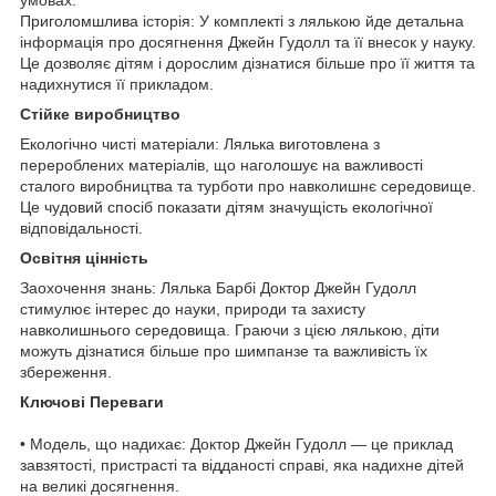
Приголомшлива історія: У комплекті з лялькою йде детальна
інформація про досягнення Джейн Гудолл та її внесок у науку.
Це дозволяє дітям і дорослим дізнатися більше про її життя та
надихнутися її прикладом.
Стійке виробництво
Екологічно чисті матеріали: Лялька виготовлена з
перероблених матеріалів, що наголошує на важливості
сталого виробництва та турботи про навколишнє середовище.
Це чудовий спосіб показати дітям значущість екологічної
відповідальності.
Освітня цінність
Заохочення знань: Лялька Барбі Доктор Джейн Гудолл
стимулює інтерес до науки, природи та захисту
навколишнього середовища. Граючи з цією лялькою, діти
можуть дізнатися більше про шимпанзе та важливість їх
збереження.
Ключові Переваги
• Модель, що надихає: Доктор Джейн Гудолл — це приклад
завзятості, пристрасті та відданості справі, яка надихне дітей
на великі досягнення.