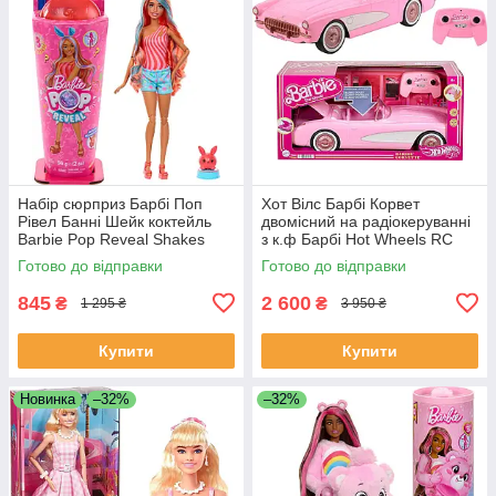
Набір сюрприз Барбі Поп
Хот Вілс Барбі Корвет
Рівел Банні Шейк коктейль
двомісний на радіокеруванні
Barbie Pop Reveal Shakes
з к.ф Барбі Hot Wheels RC
Series Doll JCN87
Barbie Corvette HPW40
Готово до відправки
Готово до відправки
845
2 600
₴
₴
1 295 ₴
3 950 ₴
Купити
Купити
Новинка
–32%
–32%