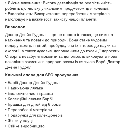
• Якісне виконання: Висока деталізація та реалістичність
роблять цю ляльку унікальним предметом для колекції.
• Екологічність: Використання перероблених матеріалів
наголошує на важливості захисту нашої планети.
Висновок
Доктор Джейн Гудолл — це не просто іграшка, це символ
натхнення та поваги до природи. Вона стане чудовим
подарунком для дітей, пробуджуючи їх інтерес до науки та
екології, а також чудовим доповненням до колекції дорослих.
Створіть незабутні моменти та допоможіть виховувати нове
покоління захисників природи разом із лялькою Барбі Доктор
Джейн Гудолл!
Ключові слова для SEO просування
• Барбі Доктор Джейн Гудолл
• Надихаюча лялька
• Екологічно чисті іграшки
• Колекційні ляльки Барбі
• Іграшки для дітей від 6 років
• Перероблені матеріали
• Подарунки для колекціонерів
• Жінки у науці
• Стійке виробництво