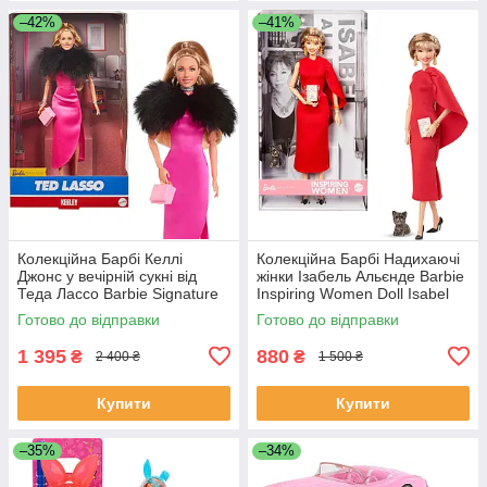
–42%
–41%
Колекційна Барбі Келлі
Колекційна Барбі Надихаючі
Джонс у вечірній сукні від
жінки Ізабель Альєнде Barbie
Теда Лассо Barbie Signature
Inspiring Women Doll Isabel
Doll Keeley Ted Lasso HJW9
Allende HRM45
Готово до відправки
Готово до відправки
1 395
880
₴
₴
2 400 ₴
1 500 ₴
Купити
Купити
–35%
–34%