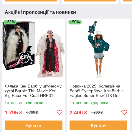
Акційні пропозиції та новинки
–62%
–50%
Лялька Кен Барбі у штучному
Новинка 2025! Колекційна
хутрі Barbie The Movie Ken
Барбі Супербоул Іглз Barbie
Big Faux Fur Coat HRF31
Eagles Super Bowl LIX Doll
№2 🏈 JKG64
Готово до відправки
Готово до відправки
1 795
2 400
₴
₴
4 700 ₴
4 800 ₴
Купити
Купити