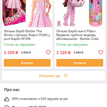
Лялька Барбі Barbie The
Лялька Барбі кьюті Рівієл
Movie з фільму Марго Роббі у
Ведмежі турботи ведмідь
ролі Барбі HPJ96
вболівальник - Barbie Cutie
Reveal Doll Care Bears Series
Готово до відправки
Готово до відправки
JCN95
1 250
1 120
₴
₴
1 850 ₴
1 650 ₴
Купити
Купити
Показати ще
Про нас
99% позитивних з 525 відгуків за рік