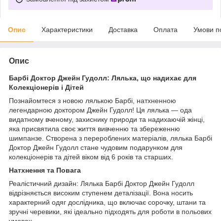
Опис
Характеристики
Доставка
Оплата
Умови п
Опис
Барбі Доктор Джейн Гудолл: Лялька, що надихає для
Колекціонерів і Дітей
Познайомтеся з новою лялькою Барбі, натхненною
легендарною доктором Джейн Гудолл! Ця лялька — ода
видатному вченому, захиснику природи та надихаючій жінці,
яка присвятила своє життя вивченню та збереженню
шимпанзе. Створена з перероблених матеріалів, лялька Барбі
Доктор Джейн Гудолл стане чудовим подарунком для
колекціонерів та дітей віком від 6 років та старших.
Натхнення та Повага
Реалістичний дизайн: Лялька Барбі Доктор Джейн Гудолл
відрізняється високим ступенем деталізації. Вона носить
характерний одяг дослідника, що включає сорочку, штани та
зручні черевики, які ідеально підходять для роботи в польових
умовах.