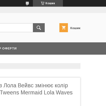
Кошик
Кошик
Р ОФЕРТИ
 Лола Вейвс змінює колір
 Tweens Mermaid Lola Waves