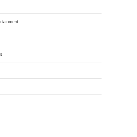
rtainment
ів