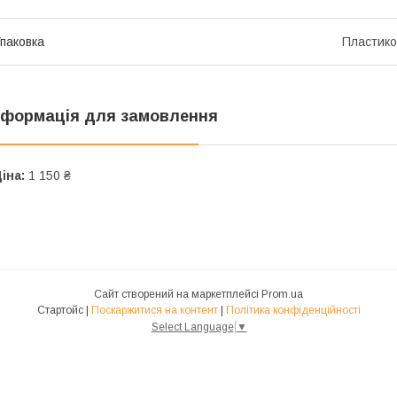
паковка
Пластико
нформація для замовлення
іна:
1 150 ₴
Сайт створений на маркетплейсі
Prom.ua
Стартойс |
Поскаржитися на контент
|
Політика конфіденційності
Select Language
▼