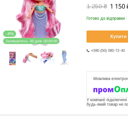
1 150 
1 250 ₴
Готово до відправки
–8%
Купити
Залишилось
0
0
днів
0
0
0
0
0
0
+380 (50) 083-72-43
У компанії підключені
будь-який товар не п