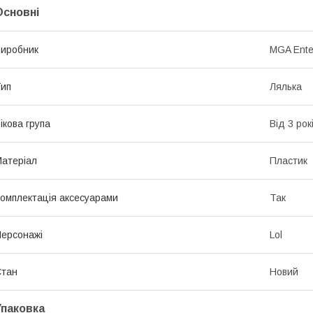
Основні
иробник
MGA Ente
ип
Лялька
ікова група
Від 3 рок
атеріал
Пластик
омплектація аксесуарами
Так
ерсонажі
Lol
Стан
Новий
Упаковка