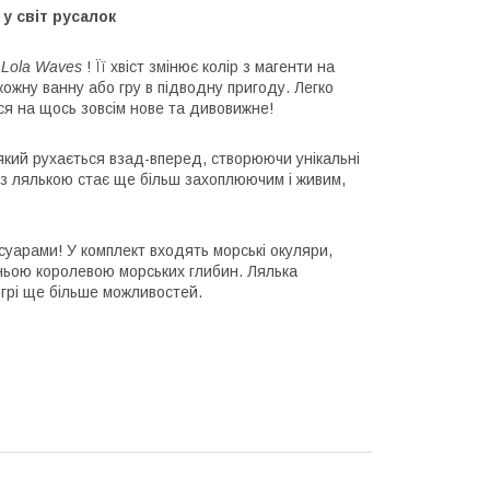
у світ русалок
 Lola Waves
! Її хвіст змінює колір з магенти на
ожну ванну або гру в підводну пригоду. Легко
ся на щось зовсім нове та дивовижне!
який рухається взад-вперед, створюючи унікальні
 з лялькою стає ще більш захоплюючим і живим,
суарами! У комплект входять морські окуляри,
вжньою королевою морських глибин. Лялька
 грі ще більше можливостей.