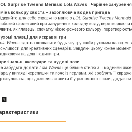
OL Surprise Tweens Mermaid Lola Waves : Чарівне занурення 
Зміна кольору хвоста – захоплююча водна пригода
ідкрийте для себе справжню магію з
LOL Surprise Tweens Mermaid
либокий фіолетовий при зануренні в холодну воду, перетворюючи к
явити, як плавець, спочатку ніжно-рожевого кольору, перетворюєть
ухомі плавці для яскравої гри
ola Waves
здатна пожвавити будь-яку гру своїм рухомим плавцем, 
ожливості для креативних сценаріїв. Завдяки цьому кожен момент
адихаючи на довгі години гри.
ригінальні аксесуари та чудові пози
е забудьте додати
Lola Waves
ще більше стилю з її модними аксе
іара у вигляді черепашки та пояс із перлами, які зроблять її спра
ртикулована, що дозволяє ставити її у різноманітні пози, додаючи
арактеристики