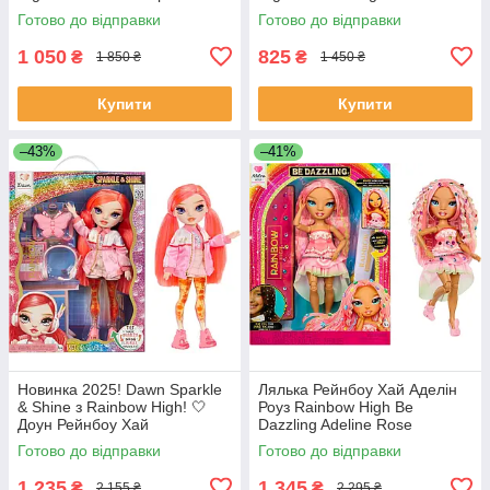
Fashion Doll 592815EUC
Fashion Doll 592822EUC
Готово до відправки
Готово до відправки
1 050
825
₴
₴
1 850 ₴
1 450 ₴
Купити
Купити
–43%
–41%
Новинка 2025! Dawn Sparkle
Лялька Рейнбоу Хай Аделін
& Shine з Rainbow High! 🤍
Роуз Rainbow High Be
Доун Рейнбоу Хай
Dazzling Adeline Rose
Готово до відправки
Готово до відправки
1 235
1 345
₴
₴
2 155 ₴
2 295 ₴