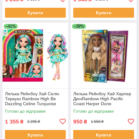
Купити
Купити
–41%
–39%
Лялька Рейнбоу Хай Селін
Лялька Рейнбоу Хай Харпер
Теркуаз Rainbow High Be
ДюнRainbow High Pacific
Dazzling Celine Turquoise
Coast Harper Dune
578376EUC
Готово до відправки
Готово до відправки
1 355
950
₴
₴
2 295 ₴
1 550 ₴
Купити
Купити