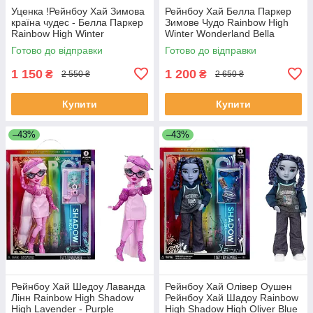
Уценка !Рейнбоу Хай Зимова
Рейнбоу Хай Белла Паркер
країна чудес - Белла Паркер
Зимове Чудо Rainbow High
Rainbow High Winter
Winter Wonderland Bella
Wonderland Bella Parker
Готово до відправки
Готово до відправки
507796
1 150
1 200
₴
₴
2 550 ₴
2 650 ₴
Купити
Купити
–43%
–43%
Рейнбоу Хай Шедоу Лаванда
Рейнбоу Хай Олівер Оушен
Лінн Rainbow High Shadow
Рейнбоу Хай Шадоу Rainbow
High Lavender - Purple
High Shadow High Oliver Blue