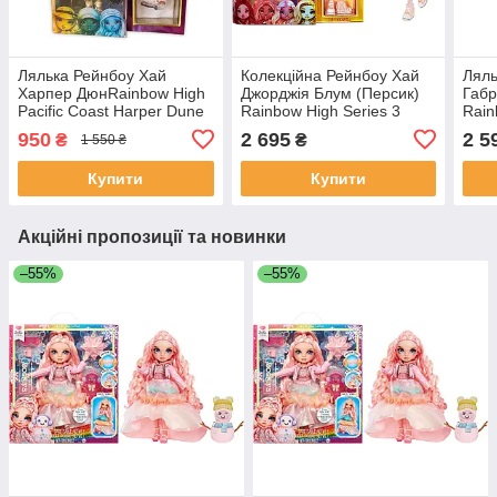
Лялька Рейнбоу Хай
Колекційна Рейнбоу Хай
Ляль
Харпер ДюнRainbow High
Джорджія Блум (Персик)
Габр
Pacific Coast Harper Dune
Rainbow High Series 3
Rain
578376EUC
Georgia Bloom Doll Peach
Gabr
950
2 695
2 5
₴
₴
1 550 ₴
575740
– Ice
Купити
Купити
Акційні пропозиції та новинки
–55%
–55%