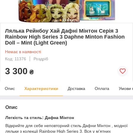
Лялька Рейнбоу Хай Дафні Мінтон Серія 3
Rainbow High Series 3 Daphne Minton Fashion
Doll – Mint (Light Green)
Немає в наявності
Код: 11376
Роздріб
3 300
₴
Опис
Характеристики
Доставка
Оплата
Умови 
Опис
Легкість та стиль: Дафна Мінтон
Відкрийте для себе неповторний стиль Дафни Мінтон , модної
ляльки з колекції Rainbow High Series 3. Вся у м'ятних