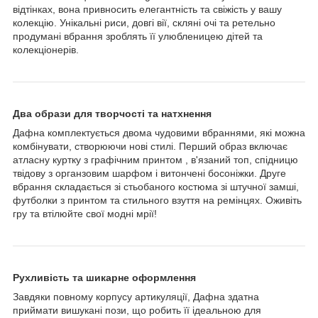
відтінках, вона привносить елегантність та свіжість у вашу
колекцію. Унікальні риси, довгі вії, скляні очі та ретельно
продумані вбрання зроблять її улюбленицею дітей та
колекціонерів.
Два образи для творчості та натхнення
Дафна комплектується двома чудовими вбраннями, які можна
комбінувати, створюючи нові стилі. Перший образ включає
атласну куртку з графічним принтом , в'язаний топ, спідницю
твідову з органзовим шарфом і витончені босоніжки. Друге
вбрання складається зі стьобаного костюма зі штучної замші,
футболки з принтом та стильного взуття на ремінцях. Оживіть
гру та втілюйте свої модні мрії!
Рухливість та шикарне оформлення
Завдяки повному корпусу артикуляції, Дафна здатна
приймати вишукані пози, що робить її ідеальною для