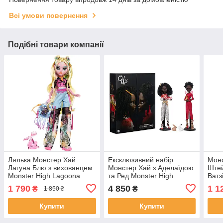
Всі умови повернення
Подібні товари компанії
Лялька Монстер Хай
Ексклюзивний набір
Монс
Лагуна Блю з вихованцем
Монстер Хай з Аделаїдою
Штей
Monster High Lagoona
та Ред Monster High
Ватз
Blue with Pet Fish Neptuna
Skullector Us Adelaide and
⚡ Mo
1 790
4 850
1 1
₴
₴
1 850 ₴
HXH75
Red 2-Pack HYV97
Stei
JHK
Купити
Купити