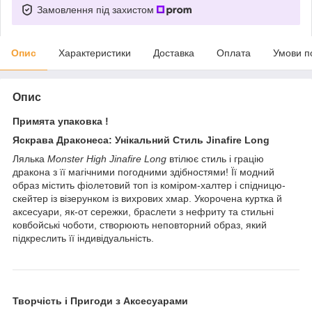
Замовлення під захистом
Опис
Характеристики
Доставка
Оплата
Умови п
Опис
Примята упаковка !
Яскрава Драконеса: Унікальний Стиль Jinafire Long
Лялька
Monster High Jinafire Long
втілює стиль і грацію
дракона з її магічними погодними здібностями! Її модний
образ містить фіолетовий топ із коміром-халтер і спідницю-
скейтер із візерунком із вихрових хмар. Укорочена куртка й
аксесуари, як-от сережки, браслети з нефриту та стильні
ковбойські чоботи, створюють неповторний образ, який
підкреслить її індивідуальність.
Творчість і Пригоди з Аксесуарами