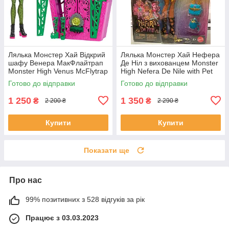
Лялька Монстер Хай Відкрий
Лялька Монстер Хай Нефера
шафу Венера МакФлайтрап
Де Ніл з вихованцем Monster
Monster High Venus McFlytrap
High Nefera De Nile with Pet
Skulltimate Secrets Doll Hyt71
Готово до відправки
Готово до відправки
1 250
1 350
₴
₴
2 200 ₴
2 290 ₴
Купити
Купити
Показати ще
Про нас
99% позитивних з 528 відгуків за рік
Працює з 03.03.2023