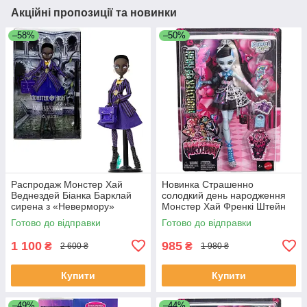
Акційні пропозиції та новинки
–58%
–50%
Распродаж Монстер Хай
Новинка Страшенно
Веднездей Біанка Барклай
солодкий день народження
сирена з «Невермору»
Монстер Хай Френкі Штейн
Monster High x Wednesday:
Monster High Scary Sweet
Готово до відправки
Готово до відправки
Bianca Barclay JDR71
Birthday
1 100
985
₴
₴
2 600 ₴
1 980 ₴
Купити
Купити
–49%
–44%