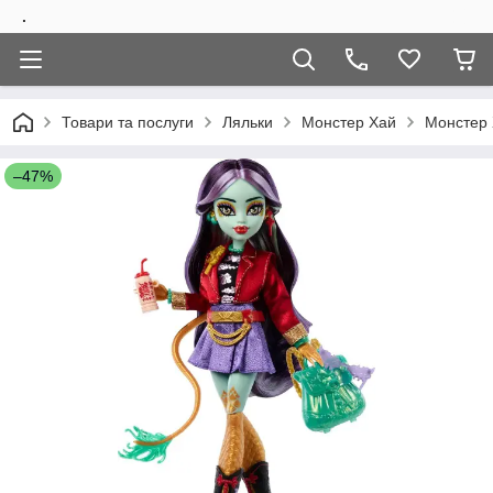
.
Товари та послуги
Ляльки
Монстер Хай
Монстер 
–47%