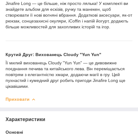
Jinafire Long — це більше, ніж просто лялька! У комплекті ви
знайдете альбом для ескізів, ручку та манекен, щоб
створювати її нові вогняні вбрання. Додаткові аксесуари, як-от
рюкзак, сонцезахисні окуляри, iCoffin і напій йогурт, додають
більше можливостей для захопливих історій та ігор.
Крутий Друг: Вихованець Cloudy "Yun Yun"
Її милий вихованець Cloudy "Yun Yun" — це дивовижне
поєднання печива та китайського лева. Він переміщається
повітрям з елегантністю хмари, додаючи магії в гру. Цей
пухнастий і кумедний друг робить пригоди Jinafire Long ще
цікавішими.
Приховати
Характеристики
Основні