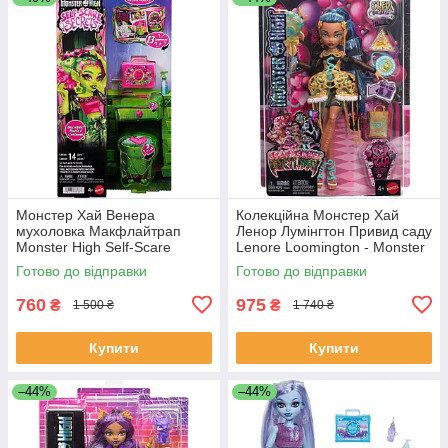
Монстер Хай Венера
Колекційна Монстер Хай
мухоловка Макфлайтрап
Ленор Лумінгтон Привид саду
Monster High Self-Scare
Lenore Loomington - Monster
Secrets Venus McFlytrap Doll
High HRP94
Готово до відправки
Готово до відправки
JHK45
760
975
₴
₴
1 500 ₴
1 740 ₴
Купити
Купити
–44%
–44%