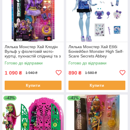
Лялька Монстер Хай Клодін
Лялька Монстер Хай Еббі
Вульф у фіолетовій мото-
Боніейбел Monster High Self-
куртці, пухнастій спідниці та з
Scare Secrets Abbey
вихованцем Crescent ‎JHK30
Bominable Doll JHK44
Готово до відправки
Готово до відправки
1 090
890
₴
₴
1 940 ₴
1 580 ₴
Купити
Купити
–43%
–41%