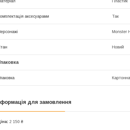
атеріал
Пластик
омплектація аксесуарами
Так
ерсонажі
Monster 
Стан
Новий
Упаковка
паковка
Картонна
нформація для замовлення
іна:
2 150 ₴