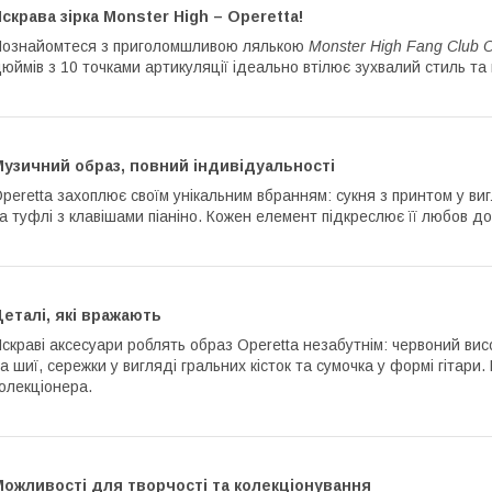
Яскрава
зірка
Monster High – Operetta!
ознайомтеся з приголомшливою лялькою
Monster High Fang Club O
юймів з 10 точками артикуляції ідеально втілює зухвалий стиль т
Музичний образ, повний індивідуальності
peretta захоплює своїм унікальним вбранням: сукня з принтом у виг
а туфлі з клавішами піаніно. Кожен елемент підкреслює її любов д
еталі, які вражають
скраві аксесуари роблять образ Operetta незабутнім: червоний вис
а шиї, сережки у вигляді гральних кісток та сумочка у формі гітари
олекціонера.
Можливості для творчості та колекціонування