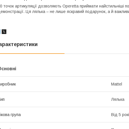
0 точок артикуляції дозволяють Operetta приймати найстильніші по
емонстрації. Ця лялька – не лише яскравий подарунок, а й важливи
арактеристики
Основні
иробник
Mattel
ип
Лялька
ікова група
Від 5 рок