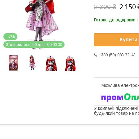
2 150 
2 300 ₴
Готово до відправки
–7%
Купити
Залишилось
0
0
днів
0
0
0
0
0
0
+380 (50) 083-72-43
У компанії підключені
будь-який товар не п