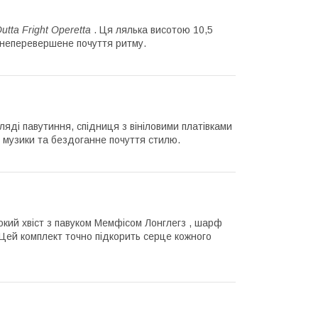
utta Fright Operetta
. Ця лялька висотою 10,5
а неперевершене почуття ритму.
ляді павутиння, спідниця з вініловими платівками
о музики та бездоганне почуття стилю.
окий хвіст з павуком Мемфісом Лонглегз , шарф
. Цей комплект точно підкорить серце кожного