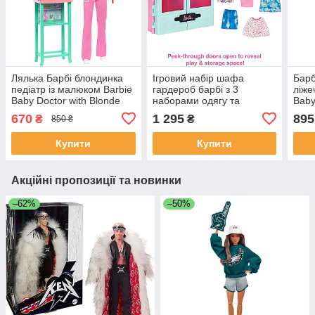
Лялька Барбі блондинка
Ігровий набір шафа
Барб
педіатр із малюком Barbie
гардероб барбі з 3
ліже
Baby Doctor with Blonde
наборами одягу та
Baby
Fashion Doll JCR72
аксесуарами Barbie Closet
with
670
1 295
895
₴
₴
850 ₴
Playset
Купити
Купити
Акційні пропозиції та новинки
–62%
–50%