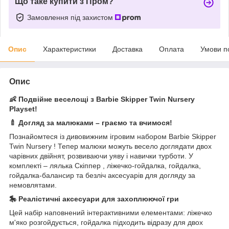
Що таке купити з Пром?
Замовлення під захистом
Опис
Характеристики
Доставка
Оплата
Умови п
Опис
👶
Подвійне
веселощі
з
Barbie Skipper Twin Nursery
Playset!
🍼
Догляд за малюками – граємо та вчимося!
Познайомтеся із дивовижним ігровим набором Barbie Skipper
Twin Nursery ! Тепер малюки можуть весело доглядати двох
чарівних двійнят, розвиваючи уяву і навички турботи. У
комплекті – лялька Скіппер , ліжечко-гойдалка, гойдалка,
гойдалка-балансир та безліч аксесуарів для догляду за
немовлятами.
🎠
Реалістичні аксесуари для захоплюючої гри
Цей набір наповнений інтерактивними елементами: ліжечко
м'яко розгойдується, гойдалка підходить відразу для двох