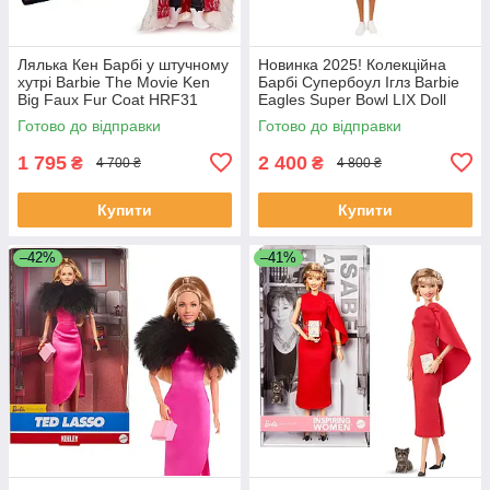
Лялька Кен Барбі у штучному
Новинка 2025! Колекційна
хутрі Barbie The Movie Ken
Барбі Супербоул Іглз Barbie
Big Faux Fur Coat HRF31
Eagles Super Bowl LIX Doll
№2 🏈 JKG64
Готово до відправки
Готово до відправки
1 795
2 400
₴
₴
4 700 ₴
4 800 ₴
Купити
Купити
–42%
–41%