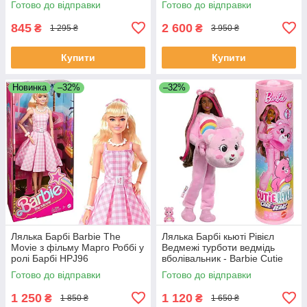
Готово до відправки
Готово до відправки
845
2 600
₴
₴
1 295 ₴
3 950 ₴
Купити
Купити
Новинка
–32%
–32%
Лялька Барбі Barbie The
Лялька Барбі кьюті Рівієл
Movie з фільму Марго Роббі у
Ведмежі турботи ведмідь
ролі Барбі HPJ96
вболівальник - Barbie Cutie
Reveal Doll Care Bears Series
Готово до відправки
Готово до відправки
JCN95
1 250
1 120
₴
₴
1 850 ₴
1 650 ₴