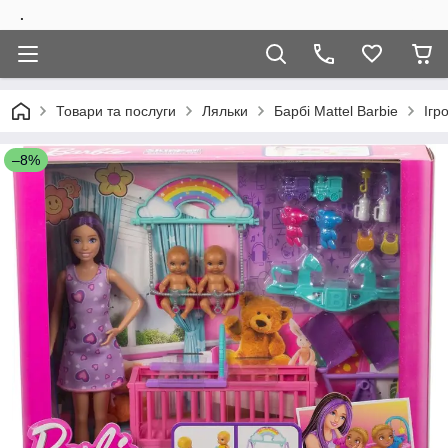
.
Товари та послуги
Ляльки
Барбi Mattel Barbie
Ігр
–8%