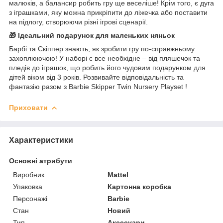
малюків, а балансир робить гру ще веселіше! Крім того, є дуга
з іграшками, яку можна прикріпити до ліжечка або поставити
на підлогу, створюючи різні ігрові сценарії.
🎁
Ідеальний подарунок для маленьких няньок
Барбі та Скіппер знають, як зробити гру по-справжньому
захоплюючою! У наборі є все необхідне – від пляшечок та
пледів до іграшок, що робить його чудовим подарунком для
дітей віком від 3 років. Розвивайте відповідальність та
фантазію разом з Barbie Skipper Twin Nursery Playset !
Приховати
Характеристики
Основні атрибути
Виробник
Mattel
Упаковка
Картонна коробка
Персонажі
Barbie
Стан
Новий
Тип
Аксесуари