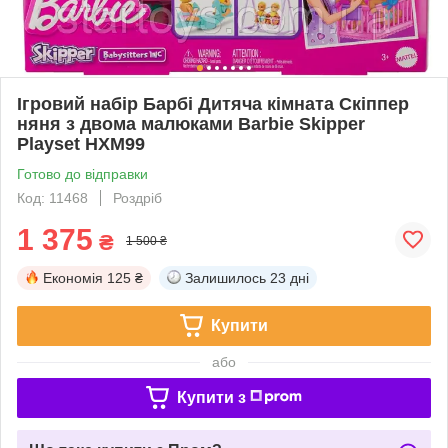
Ігровий набір Барбі Дитяча кімната Скіппер
няня з двома малюками Barbie Skipper
Playset HXM99
Готово до відправки
Код: 11468
Роздріб
1 375
₴
1 500 ₴
Економія
125 ₴
Залишилось
23 дні
Купити
або
Купити з