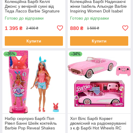
Колекційна Барбі Келлі
Колекційна Барбі Надихаючі
Джонс у вечірній сукні від
жінки Ізабель Альєнде Barbie
Теда Лассо Barbie Signature
Inspiring Women Doll Isabel
Doll Keeley Ted Lasso HJW9
Allende HRM45
Готово до відправки
Готово до відправки
1 395
880
₴
₴
2 400 ₴
1 500 ₴
Купити
Купити
–35%
–34%
Набір сюрприз Барбі Поп
Хот Вілс Барбі Корвет
Рівел Банні Шейк коктейль
двомісний на радіокеруванні
Barbie Pop Reveal Shakes
з к.ф Барбі Hot Wheels RC
Series Doll JCN87
Barbie Corvette HPW40