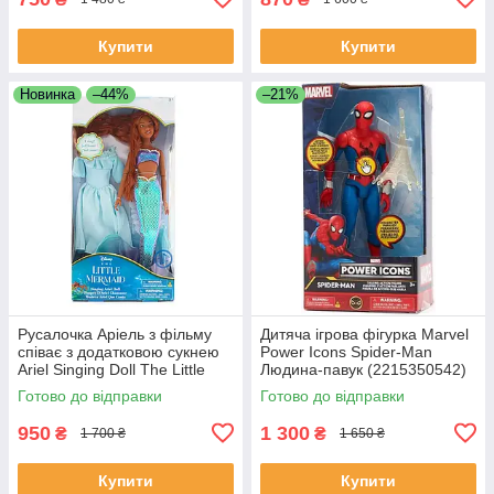
Купити
Купити
Новинка
–44%
–21%
Русалочка Аріель з фільму
Дитяча ігрова фігурка Marvel
співає з додатковою сукнею
Power Icons Spider-Man
Ariel Singing Doll The Little
Людина-павук (2215350542)
Mermaid Live
Готово до відправки
Готово до відправки
950
1 300
₴
₴
1 700 ₴
1 650 ₴
Купити
Купити