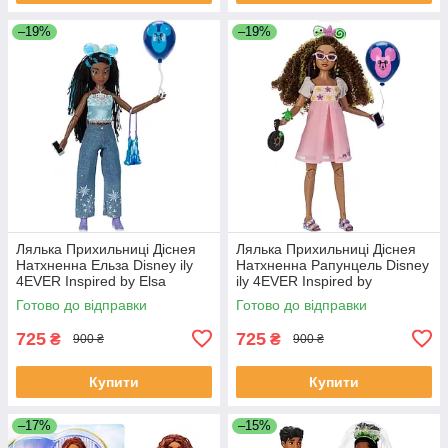
–19%
–19%
Лялька Прихильниці Діснея
Лялька Прихильниці Діснея
Натхненна Ельза Disney ily
Натхненна Рапунцель Disney
4EVER Inspired by Elsa
ily 4EVER Inspired by
Rapunzel
Готово до відправки
Готово до відправки
725
725
₴
₴
900 ₴
900 ₴
Купити
Купити
–17%
–15%