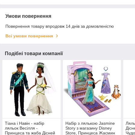
Умови повернення
Повернення товару впродовж 14 днів за домовленістю
Всі умови повернення
Подібні товари компанії
Тіана і Навін - набір
Набір з лялькою Jasmine
Ляль
ляльок Весілля -
Story з магазину Disney
Дісн
Принцеса та жаба Дісней
Store, Принцеса Жасмин
Чудо