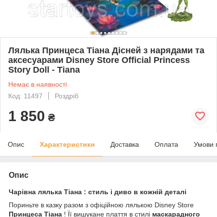
Лялька Принцеса Тіана Дісней з нарядами та
аксесуарами Disney Store Official Princess
Story Doll - Tiana
Немає в наявності
Код: 11497
Роздріб
1 850
₴
Опис
Характеристики
Доставка
Оплата
Умови 
Опис
Чарівна лялька Тіана : стиль і диво в кожній деталі
Пориньте в казку разом з офіційною лялькою Disney Store
Принцеса Тіана
! Її вишукане плаття в стилі
маскарадного