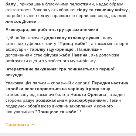
балу
, прикрашене блискучими пелюстками, надає образу
елегантності. Завершують вбрання
тіару та тканинну квітку
,
які роблять цю ляльку справжньою перлиною серед колекції
ляльок Дісней
.
Аксесуари, які роблять гру ще захоплюючі
Цей набір включає
додаткову атласну сукню
, пару
стильних туфельок, книгу
"Принц-жабя"
, а також мініатюрні
аксесуари -
тарілку і цукорницю
. Наймилішим
доповненням стає фігурка
жаби Навина
, яка допоможе
розігрувати сцени з улюбленого мультфільму.
Інтерактивне пакування: гра починається з першої
секунди
Упаковка цієї ляльки – справжній сюрприз!
Передня частина
коробки перетворюється на чарівну ігрову зону
,
стилізовану під таємничі болота
Нового Орлеана
, а задня
сторона радує
розважальним розфарбуванням
. Такий
подарунок обов'язково викличе захоплення у кожного
шанувальника
"Принцеси та жаби"
!
Приховати