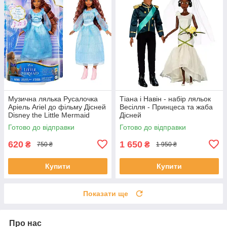
Музична лялька Русалочка
Тіана і Навін - набір ляльок
Аріель Ariel до фільму Дісней
Весілля - Принцеса та жаба
Disney the Little Mermaid
Дісней
Готово до відправки
Готово до відправки
620
1 650
₴
₴
750 ₴
1 950 ₴
Купити
Купити
Показати ще
Про нас