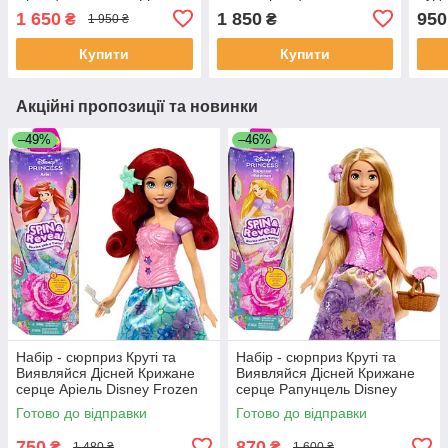
Новинка 2023
Princ
1 650
1 850
950
₴
₴
1 950 ₴
for K
Купити
Купити
Акційні пропозиції та новинки
–49%
–46%
Набір - сюрприз Круті та
Набір - сюрприз Круті та
Виявляйся Дісней Крижане
Виявляйся Дісней Крижане
серце Аріель Disney Frozen
серце Рапунцель Disney
Ariel Spin & Reveal HTV88
Frozen Rapunzel Spin &
Готово до відправки
Готово до відправки
Reveal HTV86
750
870
₴
₴
1 480 ₴
1 600 ₴