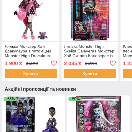
Лялька Монстер Хай
Лялька Monster High
Клео
Дракулаура з питомцем
Skelita Calaveras Монстер
песи
Monster High Draculaura
Хай Скеліта Калаверас із
Mons
вихованцем 3 м'яка хвиля
1 900
2 035
1 2
₴
₴
2 150 ₴
2 100 ₴
Купити
Купити
Акційні пропозиції та новинки
–58%
–50%