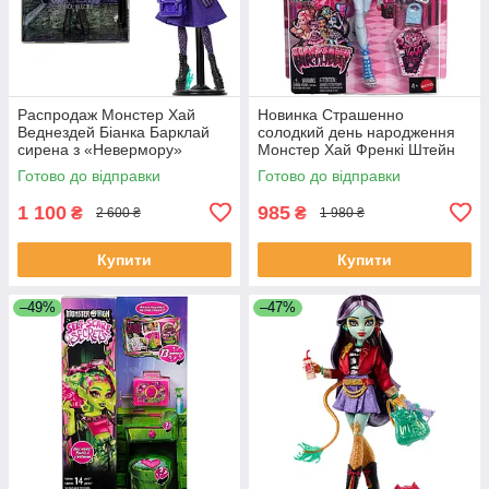
Распродаж Монстер Хай
Новинка Страшенно
Веднездей Біанка Барклай
солодкий день народження
сирена з «Невермору»
Монстер Хай Френкі Штейн
Monster High x Wednesday:
Monster High Scary Sweet
Готово до відправки
Готово до відправки
Bianca Barclay JDR71
Birthday
1 100
985
₴
₴
2 600 ₴
1 980 ₴
Купити
Купити
–49%
–47%