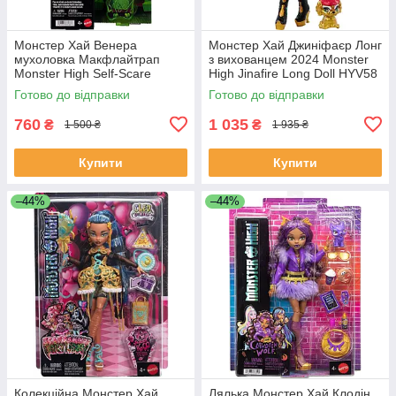
Монстер Хай Венера
Монстер Хай Джиніфаєр Лонг
мухоловка Макфлайтрап
з вихованцем 2024 Monster
Monster High Self-Scare
High Jinafire Long Doll HYV58
Secrets Venus McFlytrap Doll
Готово до відправки
Готово до відправки
JHK45
760
1 035
₴
₴
1 500 ₴
1 935 ₴
Купити
Купити
–44%
–44%
Колекційна Монстер Хай
Лялька Монстер Хай Клодін