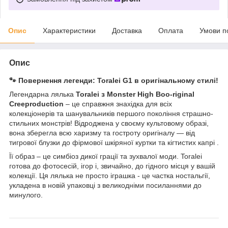
Опис
Характеристики
Доставка
Оплата
Умови п
Опис
🐾
Повернення легенди: Toralei G1 в оригінальному стилі!
Легендарна лялька
Toralei з Monster High Boo-riginal
Creeproduction
– це справжня знахідка для всіх
колекціонерів та шанувальників першого покоління страшно-
стильних монстрів! Відроджена у своєму культовому образі,
вона зберегла всю харизму та гостроту оригіналу — від
тигрової блузки до фірмової шкіряної куртки та кігтистих капрі .
Її образ – це симбіоз дикої грації та зухвалої моди. Toralei
готова до фотосесій, ігор і, звичайно, до гідного місця у вашій
колекції. Ця лялька не просто іграшка - це частка ностальгії,
укладена в новій упаковці з великодніми посиланнями до
минулого.