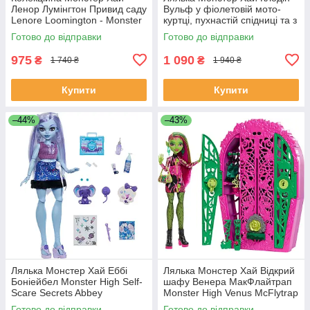
Ленор Лумінгтон Привид саду
Вульф у фіолетовій мото-
Lenore Loomington - Monster
куртці, пухнастій спідниці та з
High HRP94
вихованцем Crescent ‎JHK30
Готово до відправки
Готово до відправки
975
1 090
₴
₴
1 740 ₴
1 940 ₴
Купити
Купити
–44%
–43%
Лялька Монстер Хай Еббі
Лялька Монстер Хай Відкрий
Боніейбел Monster High Self-
шафу Венера МакФлайтрап
Scare Secrets Abbey
Monster High Venus McFlytrap
Bominable Doll JHK44
Skulltimate Secrets Doll Hyt71
Готово до відправки
Готово до відправки