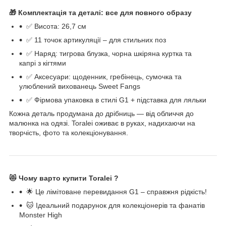
🎁
Комплектація та деталі: все для повного образу
✅ Висота: 26,7 см
✅ 11 точок артикуляції – для стильних поз
✅ Наряд: тигрова блузка, чорна шкіряна куртка та
капрі з кігтями
✅ Аксесуари: щоденник, гребінець, сумочка та
улюблений вихованець Sweet Fangs
✅ Фірмова упаковка в стилі G1 + підставка для ляльки
Кожна деталь продумана до дрібниць — від обличчя до
малюнка на одязі. Toralei оживає в руках, надихаючи на
творчість, фото та колекціонування.
😻
Чому варто купити Toralei ?
🌟 Це лімітоване перевидання G1 – справжня рідкість!
🐱 Ідеальний подарунок для колекціонерів та фанатів
Monster High