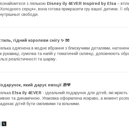
ознайомтеся з лялькою
Disney ily 4EVER Inspired by Elsa
– вті
Холодного серця», вона готова прикрасити гру вашої дитини. Її о
нутрішньої свободи.
тиль, гідний королеви снігу
✨
🧤
ялька одягнена в модне вбрання з блискучими деталями, натхнене 
к рукавиці, сумочка та напій у тематичній склянці, доповнюють обр
льзі реалістичності та шарму.
Подарунок, який дарує емоції
🎁💙
Лялька
Elsa ily 4EVER
- ідеальний подарунок для дітей, які мріють 
ивою та динамічною. Упаковка оформлена яскраво, а момент розпа
адихає дітей бути сміливими та вільними.