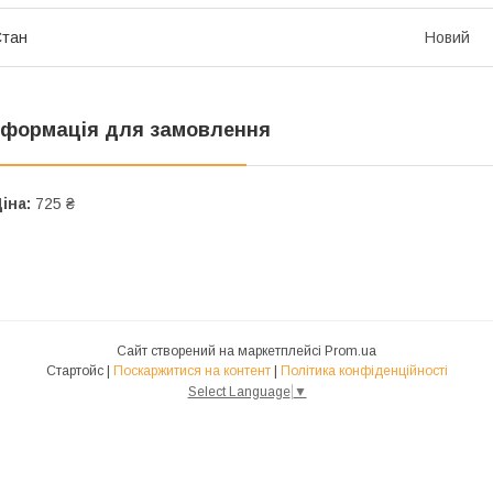
Стан
Новий
нформація для замовлення
іна:
725 ₴
Сайт створений на маркетплейсі
Prom.ua
Стартойс |
Поскаржитися на контент
|
Політика конфіденційності
Select Language
▼