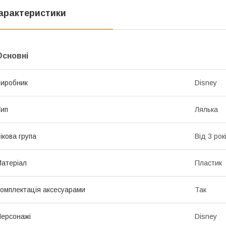
арактеристики
Основні
иробник
Disney
ип
Лялька
ікова група
Від 3 рок
атеріал
Пластик
омплектація аксесуарами
Так
ерсонажі
Disney