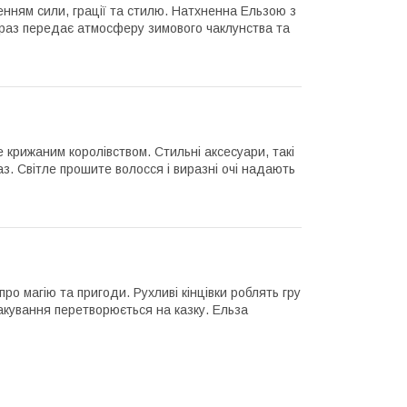
ленням сили, грації та стилю. Натхненна Ельзою з
браз передає атмосферу зимового чаклунства та
крижаним королівством. Стильні аксесуари, такі
аз. Світле прошите волосся і виразні очі надають
про магію та пригоди. Рухливі кінцівки роблять гру
кування перетворюється на казку. Ельза