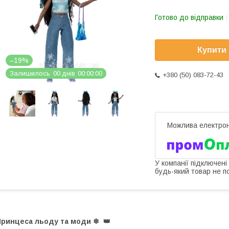
Готово до відправки
Купити
–19%
Залишилось
0
0
днів
0
0
0
0
0
0
+380 (50) 083-72-43
У компанії підключені
будь-який товар не п
Принцеса льоду та моди
❄
️
👑